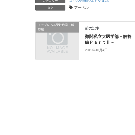
コペル先生のよもやま話
カテゴリー
アーベル
タグ
トップレベル受験数学・解
前の記事
答編
難関私立大医学部－解答
編ＰａｒｔⅡ－
2015年10月4日