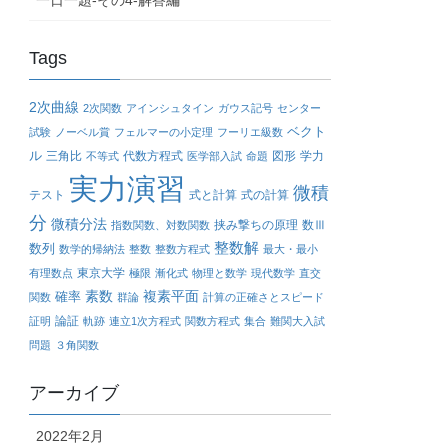
一日一題-その4-解答編
Tags
2次曲線
2次関数
アインシュタイン
ガウス記号
センター
ベクト
試験
ノーベル賞
フェルマーの小定理
フーリエ級数
ル
三角比
代数方程式
図形
学力
不等式
医学部入試
命題
実力演習
微積
テスト
式と計算
式の計算
分
微積分法
挟み撃ちの原理
数Ⅲ
指数関数、対数関数
整数解
数列
数学的帰納法
整数
整数方程式
最大・最小
東京大学
有理数点
極限
漸化式
物理と数学
現代数学
直交
確率
素数
複素平面
関数
群論
計算の正確さとスピード
論証
証明
軌跡
連立1次方程式
関数方程式
集合
難関大入試
問題
３角関数
アーカイブ
2022年2月