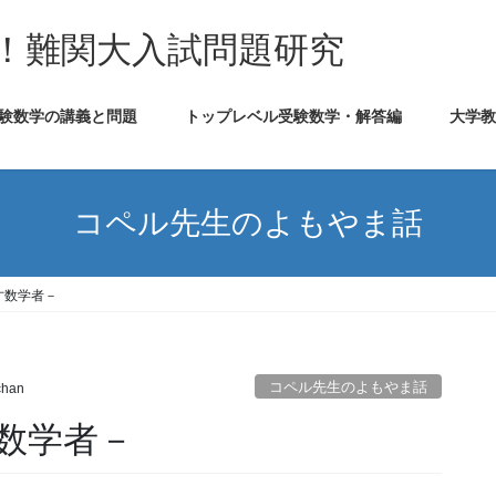
！難関大入試問題研究
験数学の講義と問題
トップレベル受験数学・解答編
大学
コペル先生のよもやま話
才数学者－
コペル先生のよもやま話
chan
数学者－