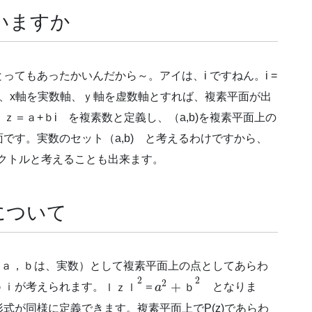
いますか
てもあったかいんだから～。アイは、i ですねん。i =
、x軸を実数軸、ｙ軸を虚数軸とすれば、複素平面が出
＝ａ+ｂi を複素数と定義し、（a,b)を複素平面上の
です。実数のセット（a,b) と考えるわけですから、
るベクトルと考えることも出来ます。
について
（ａ，ｂは、実数）として複素平面上の点としてあらわ
2
2
2
+
ｂｉが考えられます。
ｌ
ｚ
ｌ
＝
a
ｂ
となりま
式が同様に定義できます。複素平面上でP(z)であらわ