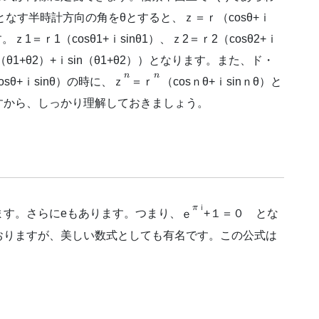
となす半時計方向の角をθとすると、ｚ＝ｒ（cosθ+ｉ
＝ｒ1（cosθ1+ｉsinθ1）、ｚ2＝ｒ2（cosθ2+ｉ
（θ1+θ2）+ｉsin（θ1+θ2））となります。また、ド・
n
n
θ+ｉsinθ）の時に、
ｚ
＝
ｒ
（cosｎθ+ｉsinｎθ）と
すから、しっかり理解しておきましょう。
π
ｉ
ます。さらにeもあります。つまり、
ｅ
+１＝０ とな
おりますが、美しい数式としても有名です。この公式は