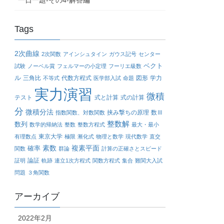
一日一題-その4-解答編
Tags
2次曲線
2次関数
アインシュタイン
ガウス記号
センター
ベクト
試験
ノーベル賞
フェルマーの小定理
フーリエ級数
ル
三角比
代数方程式
図形
学力
不等式
医学部入試
命題
実力演習
微積
テスト
式と計算
式の計算
分
微積分法
挟み撃ちの原理
数Ⅲ
指数関数、対数関数
整数解
数列
数学的帰納法
整数
整数方程式
最大・最小
東京大学
有理数点
極限
漸化式
物理と数学
現代数学
直交
確率
素数
複素平面
関数
群論
計算の正確さとスピード
論証
証明
軌跡
連立1次方程式
関数方程式
集合
難関大入試
問題
３角関数
アーカイブ
2022年2月