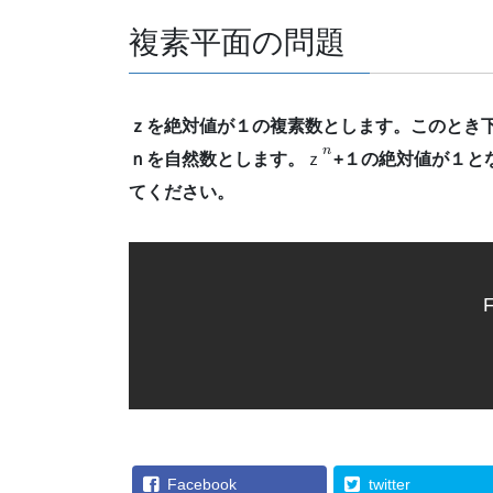
複素平面の問題
ｚを絶対値が１の複素数とします。このとき
n
ｎを自然数とします。
ｚ
+１の絶対値が１と
てください。
F
Facebook
twitter